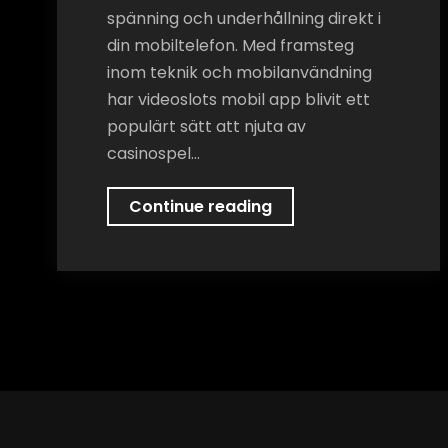
spänning och underhållning direkt i
din mobiltelefon. Med framsteg
inom teknik och mobilanvändning
har videoslots mobil app blivit ett
populärt sätt att njuta av
casinospel…
Videoslots
Continue reading
Mobil
app:
Njut
av
Spänningen
i
Dina
Fingertoppar