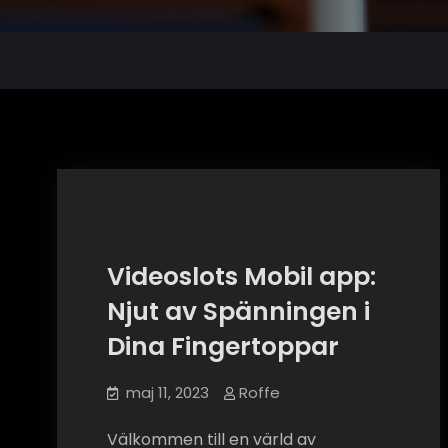
Videoslots Mobil app:
Artiklar
Njut av Spänningen i
Dina Fingertoppar
maj 11, 2023
Roffe
Välkommen till en värld av