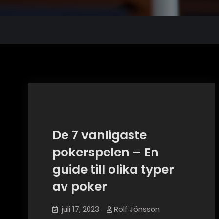
De 7 vanligaste
Artiklar
pokerspelen – En
guide till olika typer
av poker
juli 17, 2023
Rolf Jönsson