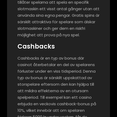
tillåter spelarna att spela en specifik
slotmaskin ett visst antal gånger utan att
använda sina egna pengar. Gratis spins är
särskilt attraktiva för spelare som älskar
slotmaskiner och ger dem en riskfri
möjlighet att prova på nya spel.
Cashbacks
Cashbacks är en typ av bonus där
casinot återbetalar en del av spelarens
förluster under en viss tidsperiod. Denna
typ av bonus är särskilt uppskattad av
storspelare eftersom den kan hjälpa till
att mildra effekterna av en otursam
spelperiod. Till exempel kan ett casino
erbjuda en veckovis cashback-bonus på
10%, vilket innebär att om spelaren
förlorar 5000 kr under veckan, får de