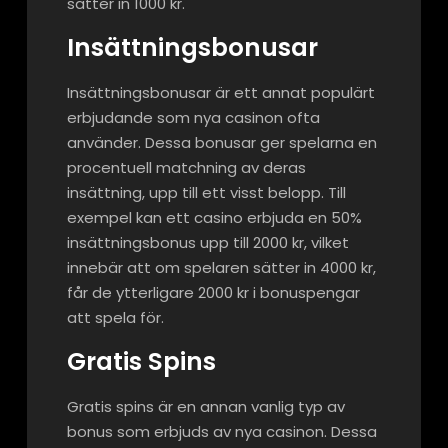
sätter in 1000 kr.
Insättningsbonusar
Insättningsbonusar är ett annat populärt
erbjudande som nya casinon ofta
använder. Dessa bonusar ger spelarna en
procentuell matchning av deras
insättning, upp till ett visst belopp. Till
exempel kan ett casino erbjuda en 50%
insättningsbonus upp till 2000 kr, vilket
innebär att om spelaren sätter in 4000 kr,
får de ytterligare 2000 kr i bonuspengar
att spela för.
Gratis Spins
Gratis spins är en annan vanlig typ av
bonus som erbjuds av nya casinon. Dessa